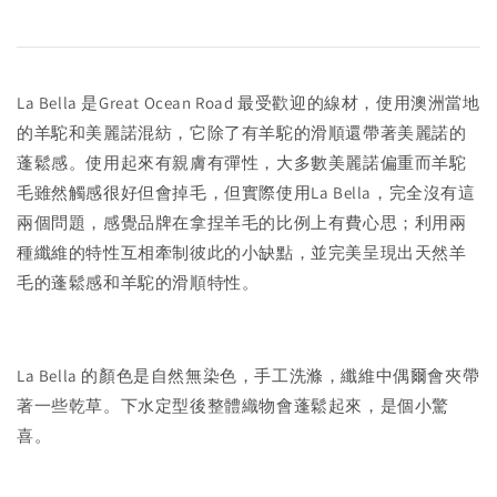
受歡迎的
La Bella 是Great Ocean Road 最
線材，使用澳洲當地
的羊駝和美麗諾混紡，它除了有羊駝的滑順還帶著美麗諾的
蓬鬆感。使用起來有親膚有彈性，大多數美麗諾偏重而羊駝
毛雖然觸感很好但會掉毛，但實際使用La Bella，完全沒有這
兩個問題，感覺品牌在拿捏羊毛的比例上有費心思；利用兩
種纖維的特性互相牽制彼此的小缺點，並完美呈現出天然羊
毛的蓬鬆感和羊駝的滑順特性。
La Bella 的顏色是自然無染色，手工洗滌，纖維中偶爾會夾帶
著一些乾草。下水定型後整體織物會蓬鬆起來，是個小驚
喜。