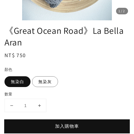
1
/2
《Great Ocean Road》La Bella
Aran
Regular
NT$ 750
price
顏色
無染白
無染灰
數量
加入購物車