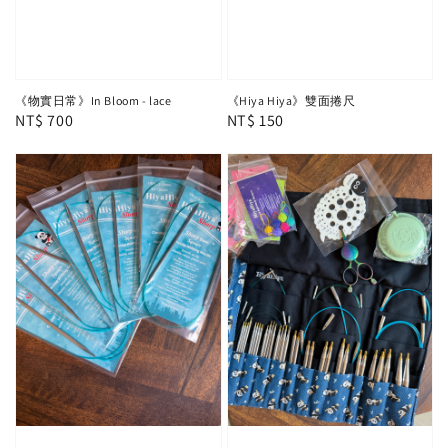
《物實日常》In Bloom - lace
《Hiya Hiya》雙面捲尺
Regular
NT$ 700
Regular
NT$ 150
price
price