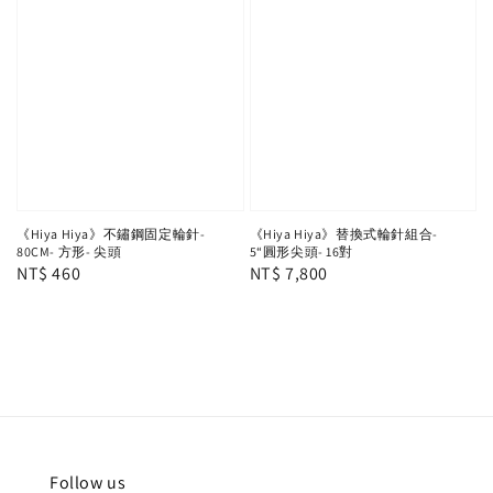
《Hiya Hiya》不鏽鋼固定輪針-
《Hiya Hiya》替換式輪針組合-
80CM- 方形- 尖頭
5“圓形尖頭- 16對
Regular
NT$ 460
Regular
NT$ 7,800
price
price
Follow us