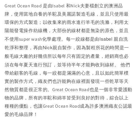
Great Ocean Road 是由Isabel 和Nick夫妻檔創立的澳洲品
牌，使用當地自養的羊駝及美麗諾製造毛線，並且只使用最
環保的方式製造；以收集來的雨水進行羊毛的洗滌，利用太
陽能發電操作紡線機，大部份的線材都是無染的原色，並且
每一絞線都是由Isabel 親自洗
不使用super wash化學處理。
乾淨和整理，再由Nick親自製作，因為製程所花的時間是一
般毛線大廠的好幾倍所以每年只有固定的產量，經銷商也必
須在每年夏天進行預訂，並等待半年才能夠收到線材。
他們
帶給顧客的毛線，每一絞都是滿滿的心意，且以如此簡單樸
實的製作方式，織友們也許能夠在線裡面發現一些乾草等天
然物質都是很正常的。Great Ocean Road也是一個非常愛護動
物的品牌，所有的羊駝和綿羊皆受到良好的對待，綜合以上
種種的優點，也讓Great Ocean Road成為許多澳洲織友公認最
愛的毛線品牌！