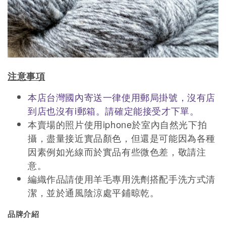
注意事項
本店台灣國內寄送一律使用郵局掛號，沒有店
到店也沒有i郵箱。請確定能接受才下單。
本賣場的照片使用iphone於室內自然光下拍
攝，盡量接近實品顏色，但還是可能因為各種
因素例如光線而於實品有些微色差，敬請注
意。
編織作品請使用羊毛專用洗劑搭配手洗方式清
潔，並於通風陰涼處平鋪晾乾。
品牌介紹