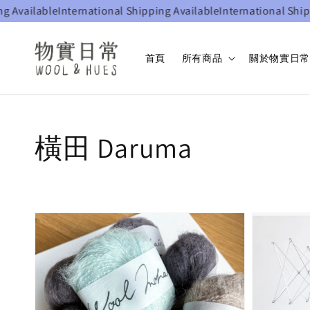
vailable
International Shipping Available
International Shippin
首頁
所有商品
關於物實日常 W
橫田 Daruma