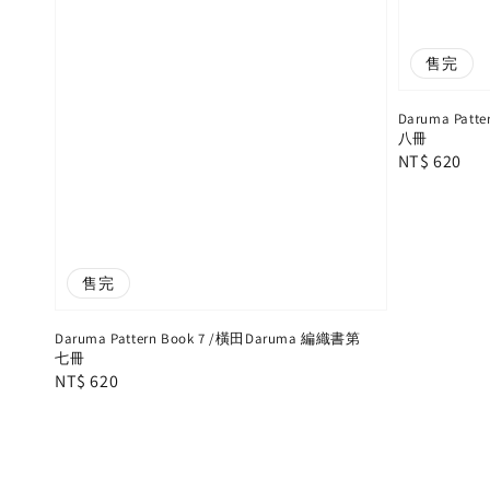
售完
Daruma Pat
八冊
Regular
NT$ 620
price
售完
Daruma Pattern Book 7 /橫田Daruma 編織書第
七冊
Regular
NT$ 620
price