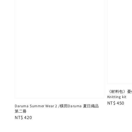
《材料包》憂傷糰子
Knitting kit
Regular
NT$ 450
Daruma Summer Wear 2 /橫田Daruma 夏日織品
price
第二冊
Regular
NT$ 420
price