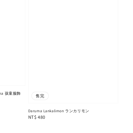
ruma 孩童服飾
售完
Daruma Lankalimon ランカリモン
Regular
NT$ 480
price