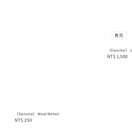
售完
《Daruma》 
Regular
NT$ 1,500
price
《Daruma》 Wool Mohair
Regular
NT$ 250
price