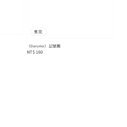
售完
《Daruma》 記號圈
Regular
NT$ 160
price