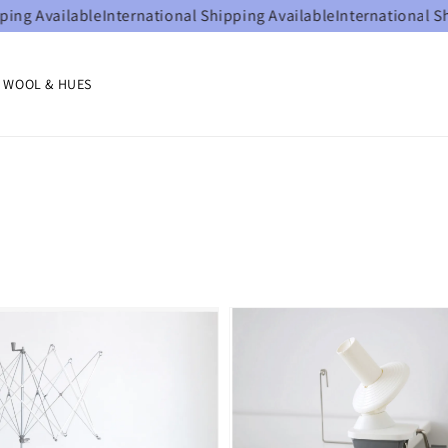
g Available
International Shipping Available
International Shipp
OOL & HUES