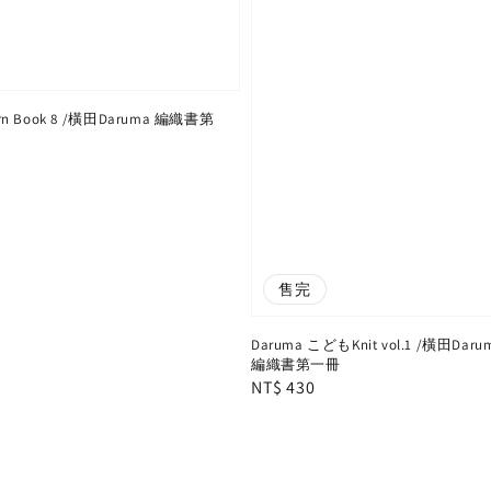
tern Book 8 /橫田Daruma 編織書第
售完
Daruma こどもKnit vol.1 /橫田Da
編織書第一冊
Regular
NT$ 430
price