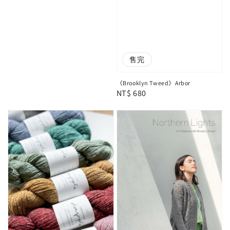
售完
《Brooklyn Tweed》Arbor
Regular
NT$ 680
price