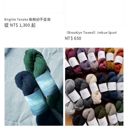
Brigitte Tanaka 歐根紗手提袋
Regular
從
NT$ 1,300
起
price
《Brooklyn Tweed》Imbue Sport
Regular
NT$ 650
price