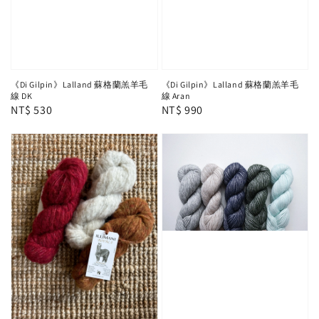
《Di Gilpin》Lalland 蘇格蘭羔羊毛
《Di Gilpin》Lalland 蘇格蘭羔羊毛
線 DK
線 Aran
Regular
NT$ 530
Regular
NT$ 990
price
price