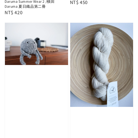
Regular
NT$ 450
Daruma Summer Wear 2 /橫田
Daruma 夏日織品第二冊
price
Regular
NT$ 420
price