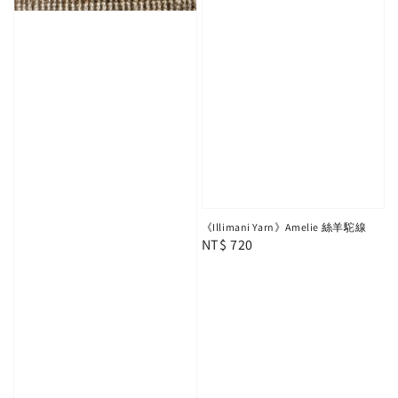
《Illimani Yarn》Amelie 絲羊駝線
Regular
NT$ 720
price