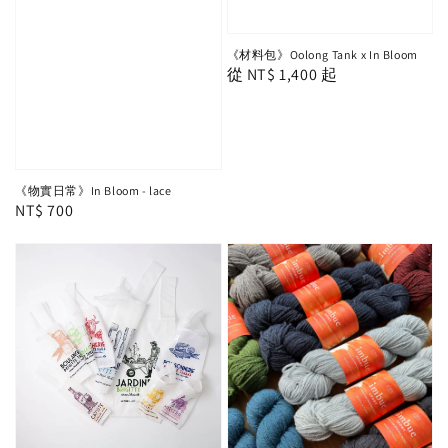
《材料包》Oolong Tank x In Bloom
Regular
從
NT$ 1,400
起
price
《物實日常》In Bloom - lace
Regular
NT$ 700
price