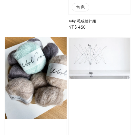
售完
Tulip 毛線縫針組
Regular
NT$ 450
price