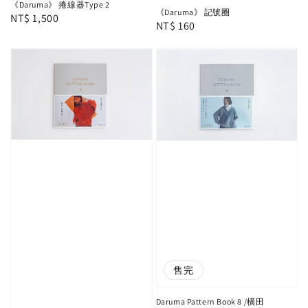
《Daruma》 捲線器Type 2
《Daruma》 記號圈
Regular
NT$ 1,500
Regular
NT$ 160
price
price
售完
Daruma Pattern Book 8 /橫田