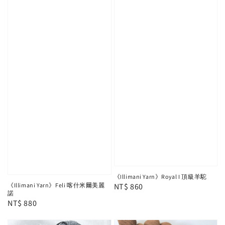
《Illimani Yarn》Royal I 頂級羊駝
《Illimani Yarn》Feli 喀什米爾美麗
Regular
NT$ 860
諾
price
Regular
NT$ 880
price