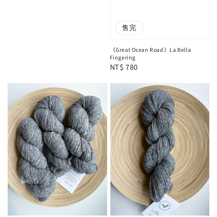
售完
《Great Ocean Road》La Bella
Fingering
Regular
NT$ 780
price