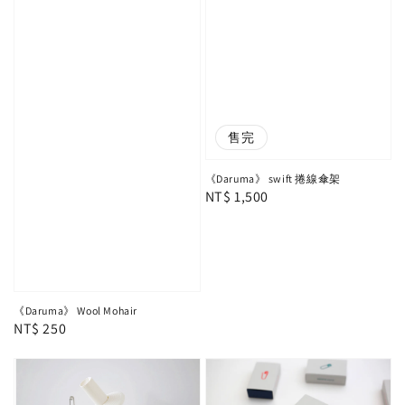
售完
《Daruma》 swift 捲線傘架
Regular
NT$ 1,500
price
《Daruma》 Wool Mohair
Regular
NT$ 250
price