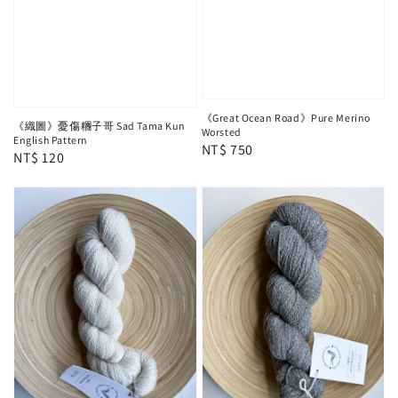
《Great Ocean Road》Pure Merino
《織圖》憂傷糰子哥 Sad Tama Kun
Worsted
English Pattern
Regular
NT$ 750
Regular
NT$ 120
price
price