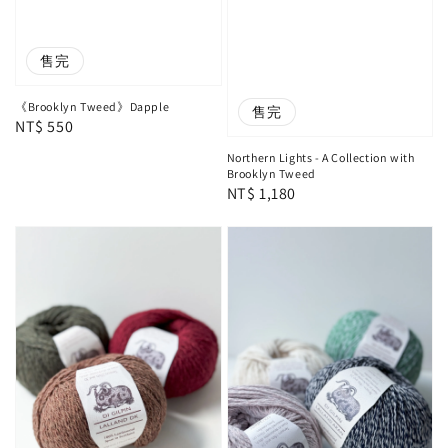
售完
《Brooklyn Tweed》Dapple
售完
Regular
NT$ 550
price
Northern Lights - A Collection with
Brooklyn Tweed
Regular
NT$ 1,180
price