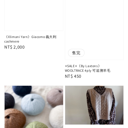
《Illimani Yarn》Giacomo 義大利
cashmere
Regular
NT$ 2,000
售完
price
⭐️SALE⭐️《By Laxtons》
WOOLTRACE 4ply 可追溯羊毛
Regular
NT$ 450
price