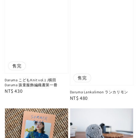
售完
售完
Daruma こどもKnit vol.1 /橫田
Daruma 孩童服飾編織書第一冊
Regular
NT$ 430
Daruma Lankalimon ランカリモン
Regular
NT$ 480
price
price