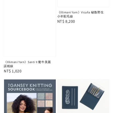
《Illimani Yarn》Vicuña 秘魯野生
小羊駝毛線
Regular
NT$ 8,200
price
《Illimani Yarn》Santi II 氂牛美麗
諾粗線
Regular
NT$ 1,020
price