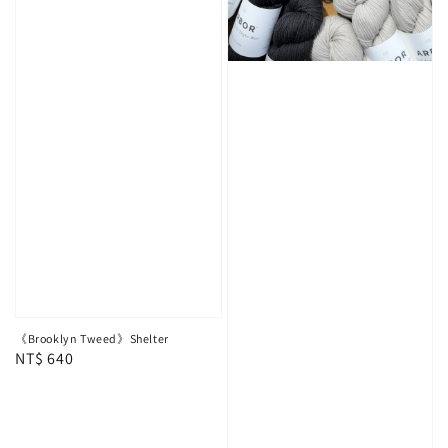
《Brooklyn Tweed》Shelter
Regular
NT$ 640
price