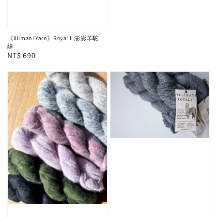
《Illimani Yarn》Royal II 澎澎羊駝
線
Regular
NT$ 690
price