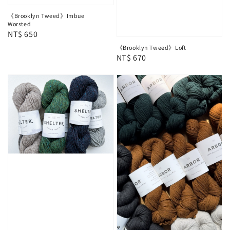
《Brooklyn Tweed》Imbue
Worsted
Regular
NT$ 650
price
《Brooklyn Tweed》Loft
Regular
NT$ 670
price