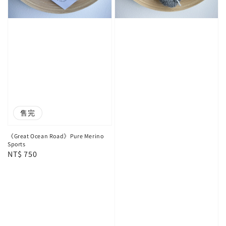
售完
《Great Ocean Road》Pure Merino
Sports
Regular
NT$ 750
price